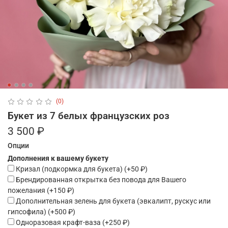
(0)
Букет из 7 белых французских роз
3 500 ₽
Опции
Дополнения к вашему букету
Кризал (подкормка для букета)
(+
50 ₽
)
Брендированная открытка без повода для Вашего
пожелания
(+
150 ₽
)
Дополнительная зелень для букета (эвкалипт, рускус или
гипсофила)
(+
500 ₽
)
Одноразовая крафт-ваза
(+
250 ₽
)