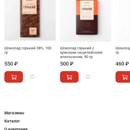
Шоколад горький 58%, 100
Шоколад горький с
Шокола
гр
красным сицилийским
гр
апельсином, 90 гр
550 ₽
500 ₽
460 ₽
Магазины
Каталог
О компании