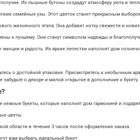
ополучие. Их пышные бутоны создадут атмосферу уюта и тепл
пкие семейные узы. Этот цветок станет прекрасным выбором 
ового жизненного этапа. Она добавит нотку свежести и нови
мены к лучшему. Они станут символом надежды и благополуч
 эмоции и радость. Их яркие лепестки наполнят дом солнеч
ьтесь о достойной упаковке. Присмотритесь к необычным ар
 забудьте о декоре и милой открытке в дополнение к букету.
е?
 нежные букеты, которые наполнят дом гармонией и подарят
ные цветы.
кой области в течение 3 часов после оформления заказа.
гут вам выбрать идеальный букет.