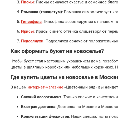
Пионы
: Пионы означают счастье и семейное благ
Ромашка (танацетум)
: Ромашка символизирует кре
Гипсофила
: Гипсофила ассоциируется с началом н
Ирисы
: Ирисы синего оттенка олицетворяют пере
Подсолнухи
: Подсолнухи означают положительные
Как оформить букет на новоселье?
Чтобы букет стал настоящим украшением дома, позабот
цветы в шляпных коробках или небольших корзинках. Не
Где купить цветы на новоселье в Москв
В нашем
интернет-магазине
«Цветочный ряд» вы найдете
Свежий ассортимент
: Только свежие и качествен
Быстрая доставка
: Доставка по Москве и Московс
Консультации флористов
: Наши специалисты помо