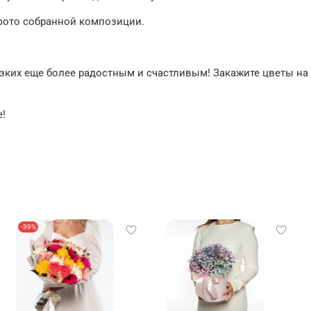
фото собранной композиции.
изких еще более радостным и счастливым! Закажите цветы н
е!
-39%